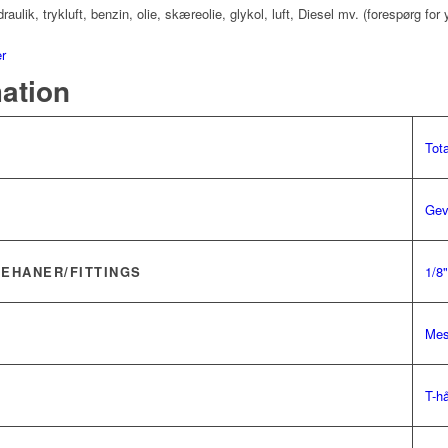
ik, trykluft, benzin, olie, skæreolie, glykol, luft, Diesel mv. (forespørg for 
er
mation
Tota
Gev
LEHANER/FITTINGS
1/8"
Mes
T-h