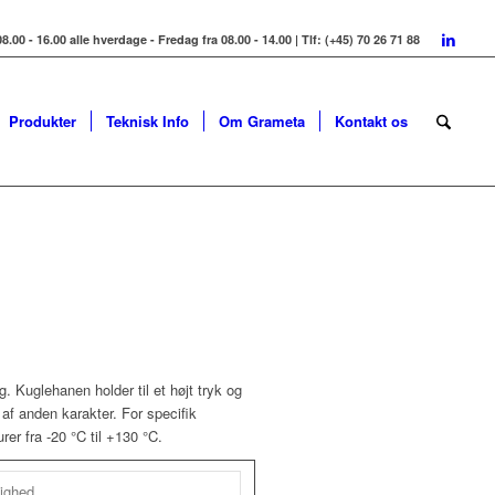
8.00 - 16.00 alle hverdage - Fredag fra 08.00 - 14.00 | Tlf: (+45) 70 26 71 88
Produkter
Teknisk Info
Om Grameta
Kontakt os
. Kuglehanen holder til et højt tryk og
af anden karakter. For specifik
rer fra -20 °C til +130 °C.