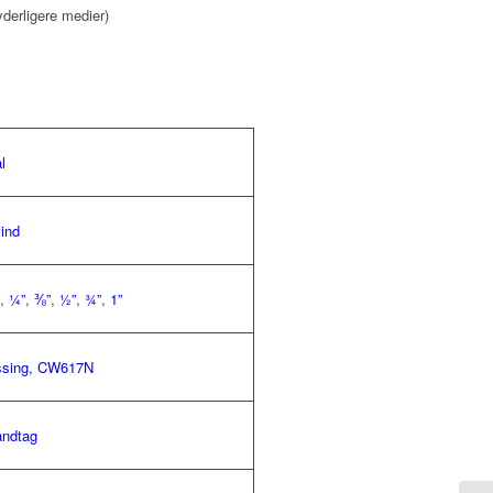
yderligere medier)
l
ind
,
¼”
,
⅜”
,
½”
,
¾”
,
1”
sing, CW617N
åndtag