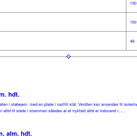
130
100
49
,
m. hdt.
alien i støbejern med en plade i rustfrit stål. Ventilen kan anvendes til isolering 
altid til stede i strømmen således at et trykfald altid er induceret i......
. alm. hdt.