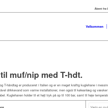
Åbent fra 0
Velkommen
til muf/nip med T-hdt.
og T-håndtag er produceret i Italien og er en meget kraftig kuglehane i messing
såvel drikkevand som varme installationer, men også til køleanlæg og væsker 
l. Kuglehanen holder til et højt tryk på op til 100 bar, samt til høje temperatu
ngs