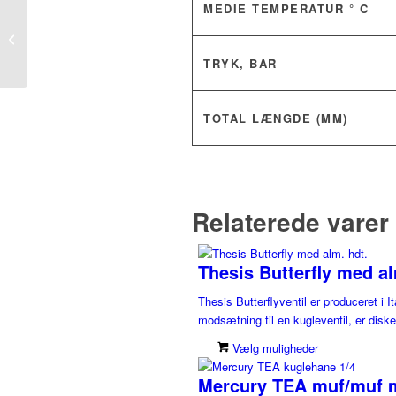
MEDIE TEMPERATUR ° C
Total kugleventil
muf/muf med T-hdt.
TRYK, BAR
TOTAL LÆNGDE (MM)
Relaterede varer
Thesis Butterfly med al
Thesis Butterflyventil er produceret i It
modsætning til en kugleventil, er disken 
Vælg muligheder
Mercury TEA muf/muf m