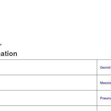
er
mation
Gevind
Messin
Pneuma