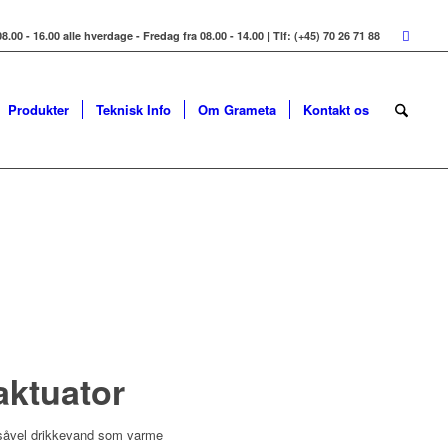
8.00 - 16.00 alle hverdage - Fredag fra 08.00 - 14.00 | Tlf: (+45) 70 26 71 88
Produkter
Teknisk Info
Om Grameta
Kontakt os
aktuator
l såvel drikkevand som varme