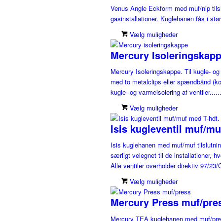
Venus Angle Eckform med muf/nip tilslut
gasinstallationer. Kuglehanen fås i større
Vælg muligheder
Mercury Isoleringskap
Mercury Isoleringskappe. Til kugle- og
med to metalclips eller spændbånd (kor
kugle- og varmeisolering af ventiler.....
Vælg muligheder
Isis kugleventil muf/mu
Isis kuglehanen med muf/muf tilslutnin
særligt velegnet til de installationer
Alle ventiler overholder direktiv 97/23/C
Vælg muligheder
Mercury Press muf/pre
Mercury TEA kuglehanen med muf/press t