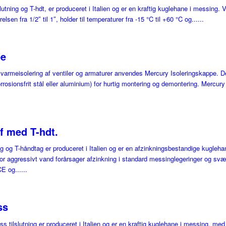
ning og T-hdt, er produceret i Italien og er en kraftig kuglehane i messing. V
lsen fra 1/2″ til 1″, holder til temperaturer fra -15 °C til +60 °C og......
pe
 varmeisolering af ventiler og armaturer anvendes Mercury Isoleringskappe. De
rosionsfrit stål eller aluminium) for hurtig montering og demontering. Mercury
.
f med T-hdt.
g og T-håndtag er produceret i Italien og er en afzinkningsbestandige kugleha
, hvor aggressivt vand forårsager afzinkning i standard messinglegeringer og s
E og......
ss
ilslutning er produceret i Italien og er en kraftig kuglehane i messing, med e