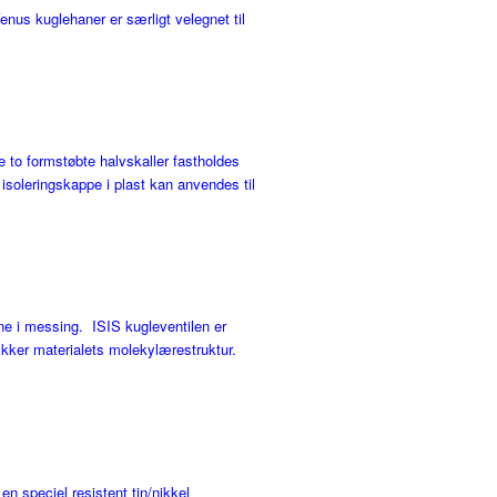
enus kuglehaner er særligt velegnet til
 to formstøbte halvskaller fastholdes
 isoleringskappe i plast kan anvendes til
ne i messing. ISIS kugleventilen er
vækker materialets molekylærestruktur.
n speciel resistent tin/nikkel