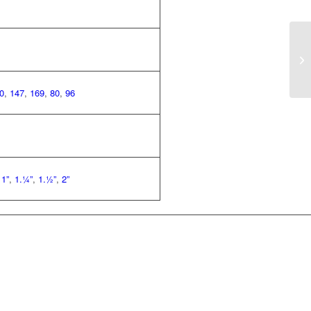
0
,
147
,
169
,
80
,
96
,
1”
,
1.¼”
,
1.½”
,
2”