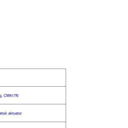
g, CW617N
tisk aktuator