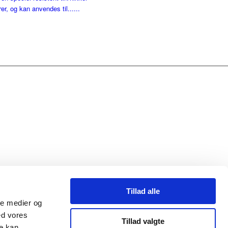
r, og kan anvendes til......
Tillad alle
ale medier og
ed vores
Tillad valgte
re kan