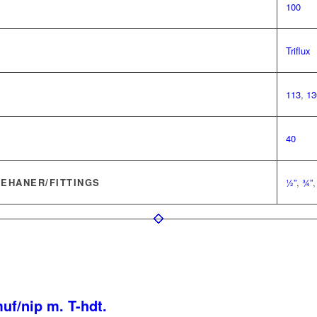
100
Triflux
113
,
13
40
LEHANER/FITTINGS
½”
,
¾”
f/nip m. T-hdt.