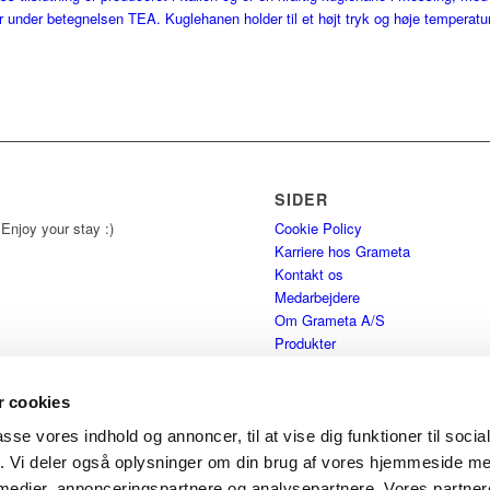
r under betegnelsen TEA. Kuglehanen holder til et højt tryk og høje temperature
SIDER
 Enjoy your stay :)
Cookie Policy
Karriere hos Grameta
Kontakt os
Medarbejdere
Om Grameta A/S
Produkter
Produkter
Salgs- & leveringsbetingelser
 cookies
Teknisk Info
Velkommen
passe vores indhold og annoncer, til at vise dig funktioner til soci
fik. Vi deler også oplysninger om din brug af vores hjemmeside m
 medier, annonceringspartnere og analysepartnere. Vores partne