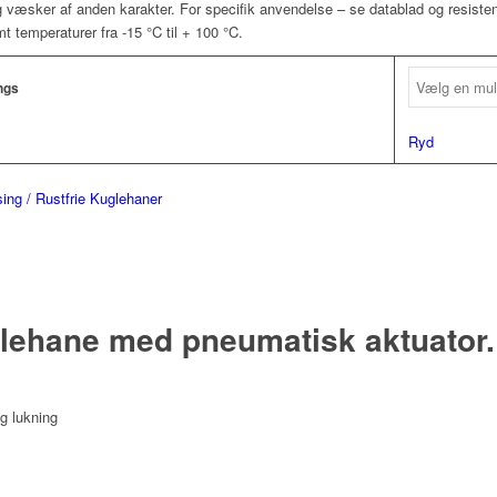
og væsker af anden karakter. For specifik anvendelse – se datablad og resiste
samt temperaturer fra -15 °C til + 100 °C.
ngs
Ryd
ing / Rustfrie Kuglehaner
uglehane med pneumatisk aktuator.
og lukning