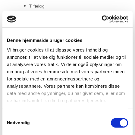
Tilfældig
Product ID
Vis
20 produkter pr. side
Denne hjemmeside bruger cookies
20 produkter pr. side
Vi bruger cookies til at tilpasse vores indhold og
40 produkter pr. side
annoncer, til at vise dig funktioner til sociale medier og til
60 produkter pr. side
at analysere vores trafik. Vi deler også oplysninger om
din brug af vores hjemmeside med vores partnere inden
for sociale medier, annonceringspartnere og
dB Nickel – AB14 Grå
analysepartnere. Vores partnere kan kombinere disse
data med andre oplysninger, du har givet dem, eller som
Dyson Airblade dB i grå – den originale, samt mest hurtigste og
hygiejniske Dyson Airblade-håndtørrer. Dyson Airblade db i hvid
de har indsamlet fra din brug af deres tjenester.
er udstyret med HEPA-filter og en bred åbning for en kraftig,
hurtig og hygiejnisk luftstrøm....
Samtykkevalg
Læs mere
Vis detaljer
Nødvendig