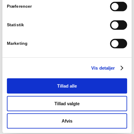
Dyson Airblade 9 kJ
Præferencer
Dyson Airblade 9 kJ - den hurtigste og mest energieffektive
Airblade-håndtørrer. Dyson Airblade 9 kJ er udstyret med
Curved Blade™-teknologi, og HEPA-filter for en hygiejnisk
Statistik
tørring af dine hænder inden for 10 sekunder....
Læs mere
Vis detaljer
Marketing
V Nickel – AB12 Nickel
Dyson Airblade V i grå – den kompakte og hygiejniske Airblade-
Vis detaljer
håndtørrer. Dyson Airblade V i grå har en kompakt størrelse og
er udstyret med HEPA-filter for en hygiejnisk tørring af dine
hænder inden for 12 sekunder....
Tillad alle
Læs mere
Vis detaljer
Tillad valgte
V White – AB12 Hvid
Dyson Airblade V i hvid – den kompakte og hygiejniske
Afvis
Airblade-håndtørrer. Dyson Airblade V i hvid har en kompakt
størrelse og er udstyret med HEPA-filter for en hygiejnisk