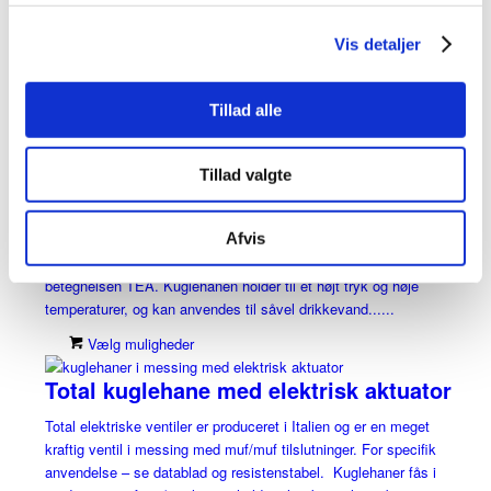
produceret i Italien i rigtig god kvalitet. Kuglehanen holder til et
højt tryk samt høj temperatur. For specifik anvendelse - se
Vis detaljer
datablad og resistenstabel. Kugleventiler fås i diameter fra 20
mm til 100 mm, holder til......
Vælg muligheder
Tillad alle
Mercury TEA Rallenty muf/muf m.
Tillad valgte
gearhdt.
Mercury kuglehanen med gearhåndtag er produceret i Italien og
Afvis
er en kraftig kuglehane i messing, med en speciel resistent
tin/nikkel overfladebelægning der i daglig tale går under
betegnelsen TEA. Kuglehanen holder til et højt tryk og høje
temperaturer, og kan anvendes til såvel drikkevand......
Vælg muligheder
Total kuglehane med elektrisk aktuator
Total elektriske ventiler er produceret i Italien og er en meget
kraftig ventil i messing med muf/muf tilslutninger. For specifik
anvendelse – se datablad og resistenstabel. Kuglehaner fås i