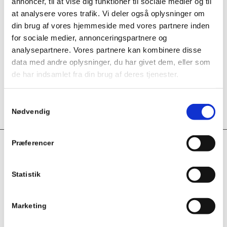
annoncer, til at vise dig funktioner til sociale medier og til
at analysere vores trafik. Vi deler også oplysninger om
DIAMETER (MM) -
15 mm
din brug af vores hjemmeside med vores partnere inden
KUGLEHANER/FITTINGS
for sociale medier, annonceringspartnere og
analysepartnere. Vores partnere kan kombinere disse
DIMENSION (TOMME) -
1/2×1/2
,
data med andre oplysninger, du har givet dem, eller som
KUGLEHANER/FITTINGS
1/2×3/4
de har indsamlet fra din brug af deres tjenester.
Samtykkevalg
TRYK, BAR
5
Nødvendig
Præferencer
Relaterede varer
Statistik
Olympic kuglehane med pneumatisk
aktuator
Marketing
Kugleventilen i messing med pneumatisk aktuator Olympic er