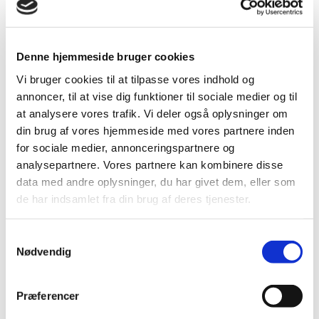
Vælg muligheder
Venus kugleventil for gas nip/muf med
Denne hjemmeside bruger cookies
stål hdt.
Vi bruger cookies til at tilpasse vores indhold og
Venus kugleventil for gas er produceret i Italien og
annoncer, til at vise dig funktioner til sociale medier og til
er en kraftig kuglehane i messing. Venus
at analysere vores trafik. Vi deler også oplysninger om
kugleventil overholder standarter i henhold til
NORM ATEX 94/9/CE om beskyttelse af systemer
din brug af vores hjemmeside med vores partnere inden
til brug i eksplosions farlig atmosfære. Kuglehanen
for sociale medier, annonceringspartnere og
fås i forskellige dimensioner, holder til et højt......
analysepartnere. Vores partnere kan kombinere disse
data med andre oplysninger, du har givet dem, eller som
Vælg muligheder
de har indsamlet fra din brug af deres tjenester.
Venus kugleventil for gas nip/muf med
Samtykkevalg
T-hdt.
Nødvendig
Venus kugleventil for gas er produceret i Italien og
er en kraftig kuglehane i messing. Venus
Præferencer
kugleventil overholder standarder i henhold til
NORM ATEX 94/9/CE om beskyttelse af systemer