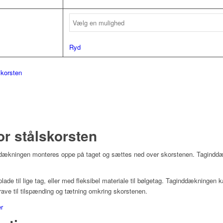
Ryd
skorsten
r stålskorsten
ddækningen monteres oppe på taget og sættes ned over skorstenen. Tagindd
ade til lige tag, eller med fleksibel materiale til bølgetag. Taginddækningen 
krave til tilspænding og tætning omkring skorstenen.
er