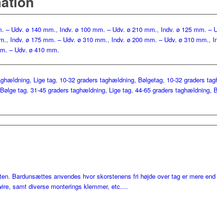
mation
m. – Udv. ø 140 mm.
,
Indv. ø 100 mm. – Udv. ø 210 mm.
,
Indv. ø 125 mm. – 
m.
,
Indv. ø 175 mm. – Udv. ø 310 mm.
,
Indv. ø 200 mm. – Udv. ø 310 mm.
,
I
mm. – Udv. ø 410 mm.
aghældning, Lige tag
,
10-32 graders taghældning, Bølgetag
,
10-32 graders tag
 Bølge tag
,
31-45 graders taghældning, Lige tag
,
44-65 graders taghældning, B
rsten. Bardunsættes anvendes hvor skorstenens fri højde over tag er mere end
lwire, samt diverse monterings klemmer, etc....