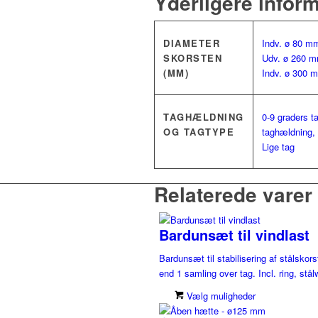
Yderligere infor
DIAMETER
Indv. ø 80 m
SKORSTEN
Udv. ø 260 m
(MM)
Indv. ø 300 
TAGHÆLDNING
0-9 graders t
OG TAGTYPE
taghældning,
Lige tag
Relaterede varer
Bardunsæt til vindlast
Bardunsæt til stabilisering af stålsko
end 1 samling over tag. Incl. ring, stå
Vælg muligheder