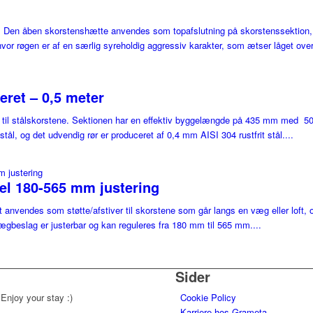
e. Den åben skorstenshætte anvendes som topafslutning på skorstenssektion,
vor røgen er af en særlig syreholdig aggressiv karakter, som ætser låget over
eret – 0,5 meter
r til stålskorstene. Sektionen har en effektiv byggelængde på 435 mm med 50 
tål, og det udvendig rør er produceret af 0,4 mm AISI 304 rustfrit stål....
l 180-565 mm justering
vendes som støtte/afstiver til skorstene som går langs en væg eller loft, og
ægbeslag er justerbar og kan reguleres fra 180 mm til 565 mm....
Sider
 Enjoy your stay :)
Cookie Policy
Karriere hos Grameta