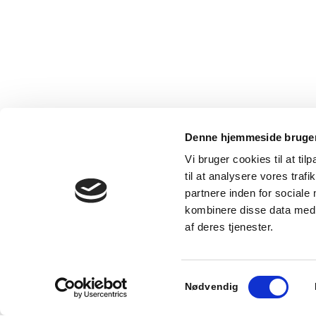
Denne hjemmeside bruger
© Copyright - Grameta
Vi bruger cookies til at til
til at analysere vores tra
partnere inden for sociale
kombinere disse data med a
Aster muf/muf med alm.hdt.
SUN WP muf/muf
af deres tjenester.
Powered by
Translate
Samtykkevalg
Nødvendig