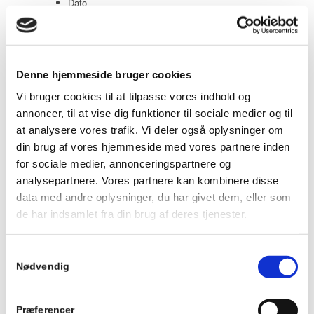
Dato
Popularity (sales)
Average rating
Relevance
Denne hjemmeside bruger cookies
Tilfældig
Vi bruger cookies til at tilpasse vores indhold og
annoncer, til at vise dig funktioner til sociale medier og til
Product ID
at analysere vores trafik. Vi deler også oplysninger om
din brug af vores hjemmeside med vores partnere inden
Vis
20 produkter pr. side
for sociale medier, annonceringspartnere og
20 produkter pr. side
analysepartnere. Vores partnere kan kombinere disse
data med andre oplysninger, du har givet dem, eller som
40 produkter pr. side
de har indsamlet fra din brug af deres tjenester.
60 produkter pr. side
Samtykkevalg
Nødvendig
Taginddækning – flere varianter
Taginddækning til stålskorsten. Benyttes som afslutning og
Præferencer