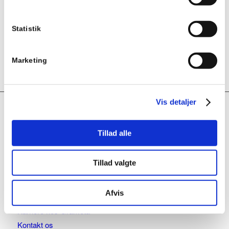
tætning af stålskorstene oppe på taget. Fås i zink eller fleksibel
materiale, og med forskellige taghældning. Leveres incl. krave
og silikone....
Statistik
Vælg muligheder
Marketing
Vis detaljer
INTERESTING LINKS
Here are some interesting links for you! Enjoy your stay :)
Tillad alle
Tillad valgte
SIDER
Afvis
Cookie Policy
Karriere hos Grameta
Kontakt os