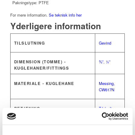
Pakningstype: PTFE
For mere information.
Se teknisk info her
Yderligere information
TILSLUTNING
Gevind
DIMENSION (TOMME) -
⅜”
,
½”
KUGLEHANER/FITTINGS
MATERIALE - KUGLEHANE
Messing,
CW617N
BETJENING
T-håndtag
MEDIE TEMPERATUR ° C
90