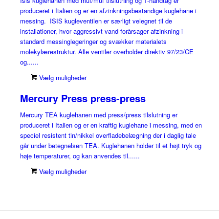
Isis kuglehanen med muf/muf tilslutning og T-håndtag er
produceret i Italien og er en afzinkningsbestandige kuglehane i
messing. ISIS kugleventilen er særligt velegnet til de
installationer, hvor aggressivt vand forårsager afzinkning i
standard messinglegeringer og svækker materialets
molekylærestruktur. Alle ventiler overholder direktiv 97/23/CE
og......
Vælg muligheder
Mercury Press press-press
Mercury TEA kuglehanen med press/press tilslutning er
produceret i Italien og er en kraftig kuglehane i messing, med en
speciel resistent tin/nikkel overfladebelægning der i daglig tale
går under betegnelsen TEA. Kuglehanen holder til et højt tryk og
høje temperaturer, og kan anvendes til......
Vælg muligheder