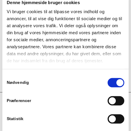
Denne hjemmeside bruger cookies
TRYK, BAR
10
Vi bruger cookies til at tilpasse vores indhold og
annoncer, til at vise dig funktioner til sociale medier og til
at analysere vores trafik. Vi deler også oplysninger om
PRODUKTTYPE
Miniball
din brug af vores hjemmeside med vores partnere inden
for sociale medier, annonceringspartnere og
DIAMETER (MM) -
8 mm
,
10
analysepartnere. Vores partnere kan kombinere disse
KUGLEHANER/FITTINGS
mm
data med andre oplysninger, du har givet dem, eller som
de har indsamlet fra din brug af deres tjenester.
TOTAL LÆNGDE (MM)
68
,
70
,
80
,
Samtykkevalg
82
Nødvendig
Præferencer
Relaterede varer
Statistik
Gemini 3-vejs kuglehane med elektrisk