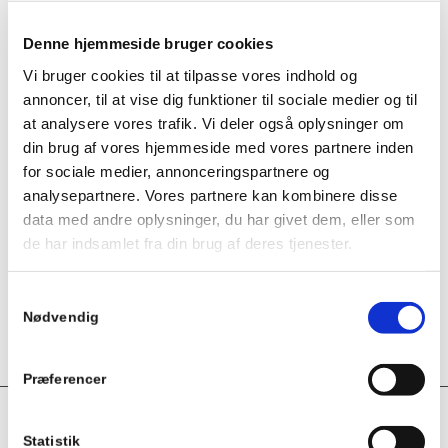
PRODUKTTYPE
Vega
Denne hjemmeside bruger cookies
TOTAL LÆNGDE (MM)
110
,
120
,
140
,
185
,
Vi bruger cookies til at tilpasse vores indhold og
205
,
65
,
70
,
80
,
90
annoncer, til at vise dig funktioner til sociale medier og til
at analysere vores trafik. Vi deler også oplysninger om
din brug af vores hjemmeside med vores partnere inden
DIMENSION (TOMME) -
¼”
,
⅜”
,
½”
,
¾”
,
1”
,
for sociale medier, annonceringspartnere og
KUGLEHANER/FITTINGS
1.¼”
,
1.½”
,
2”
,
2.½”
,
analysepartnere. Vores partnere kan kombinere disse
3”
data med andre oplysninger, du har givet dem, eller som
de har indsamlet fra din brug af deres tjenester.
MATERIALE -
Rustfri, AISI316
KUGLEHANE
Samtykkevalg
Nødvendig
TRYK, BAR
140
Præferencer
Statistik