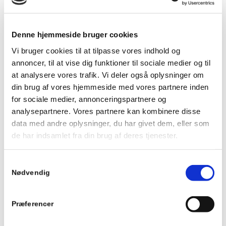
kulstofstål. Kugleventilen holder til temperaturer helt op til 260
grader, og et tryk på op til 40 bar. For specifik anvendelse - se
datablad......
Denne hjemmeside bruger cookies
Vælg muligheder
Vi bruger cookies til at tilpasse vores indhold og
annoncer, til at vise dig funktioner til sociale medier og til
Antares Carbon Steel – From Casting
at analysere vores trafik. Vi deler også oplysninger om
din brug af vores hjemmeside med vores partnere inden
Antares kugleventil produceres i Italien og kendetegnet ved at
være en ekstremt hårdfør ventil i et kompakt design, udført i
for sociale medier, annonceringspartnere og
kulstofstål. Kugleventilen holder til temperaturer helt op til 260
analysepartnere. Vores partnere kan kombinere disse
grader, og et tryk på op til 40 bar. For specifik anvendelse – se
data med andre oplysninger, du har givet dem, eller som
datablad......
de har indsamlet fra din brug af deres tjenester.
Vælg muligheder
Samtykkevalg
Moon CR kugleventil
Nødvendig
Moon CR kugleventil er kendetegnet ved at være en ekstremt
hårdfør ventil i et kompakt design, udført i syrefast rustfrit
Præferencer
stål. Kuglehanen holder til temperaturer helt op til 260 grader,
og et tryk op til 40 Bar. Kugleventil Moon CR er produceret i