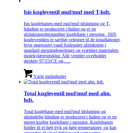
Isis kugleventil muf/muf med T-hdt.
Isis kuglehanen med muf/muf tilslutning og T-
håndtag er produceret i Italien og er en
afzinkningsbestandige kuglehane i messing. ISIS
kugleventilen er særligt velegnet til de installationer,
hvor aggressivt vand forårsager afzinkning i
standard messinglegeringer og svækker materialets
molekylærestruktur. Alle ventiler overholder
direktiv 97/23/CE og......
Vælg muligheder
Total kugleventil muf/muf med alm.
hdt.
Total kuglehane med muf/muf tilslutning og
almindelig håndtag er produceret i Italien og er en
meget kraftig kuglehane i messing. Kuglehanen
holder til et højt tryk og høje temperaturer, og kan
anvendes til såvel drikkevand som varme