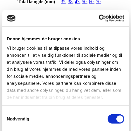
Total længde (mm)
35
,
38
,
43
,
50
,
60
,
70
Diameter (mm) -
15 mm
,
20 mm
,
25 mm
,
32
Kuglehaner/Fittings
mm
,
40 mm
,
50 mm
Tryk, bar
16
Denne hjemmeside bruger cookies
Vi bruger cookies til at tilpasse vores indhold og
annoncer, til at vise dig funktioner til sociale medier og til
Relaterede varer
at analysere vores trafik. Vi deler også oplysninger om
din brug af vores hjemmeside med vores partnere inden
for sociale medier, annonceringspartnere og
analysepartnere. Vores partnere kan kombinere disse
data med andre oplysninger, du har givet dem, eller som
de har indsamlet fra din brug af deres tjenester.
Samtykkevalg
Nødvendig