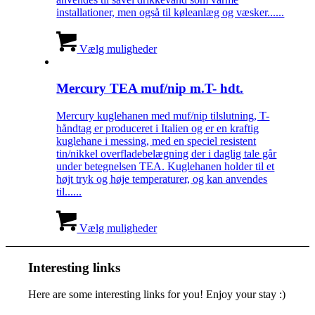
installationer, men også til køleanlæg og væsker......
Vælg muligheder
Mercury TEA muf/nip m.T- hdt.
Mercury kuglehanen med muf/nip tilslutning, T-
håndtag er produceret i Italien og er en kraftig
kuglehane i messing, med en speciel resistent
tin/nikkel overfladebelægning der i daglig tale går
under betegnelsen TEA. Kuglehanen holder til et
højt tryk og høje temperaturer, og kan anvendes
til......
Vælg muligheder
Interesting links
Here are some interesting links for you! Enjoy your stay :)