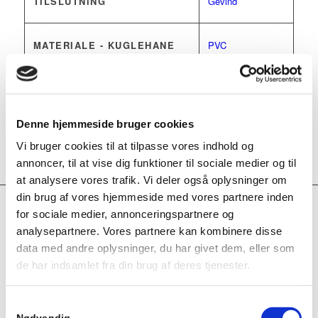
TILSLUTNING
Gevind
MATERIALE - KUGLEHANE
PVC
BETJENING
T-håndtag
Denne hjemmeside bruger cookies
DIMENSION (TOMME) -
½”
,
¾”
,
1”
,
1.¼”
,
Vi bruger cookies til at tilpasse vores indhold og
KUGLEHANER/FITTINGS
1.½”
,
2”
,
3”
,
4”
annoncer, til at vise dig funktioner til sociale medier og til
at analysere vores trafik. Vi deler også oplysninger om
din brug af vores hjemmeside med vores partnere inden
for sociale medier, annonceringspartnere og
Relaterede varer
analysepartnere. Vores partnere kan kombinere disse
data med andre oplysninger, du har givet dem, eller som
de har indsamlet fra din brug af deres tjenester.
Kuglehane 3-delt PVC / EPDM muf /
muf Gevind T-greb
Samtykkevalg
3-delt kuglehane i PVC Plast med muffe / muffe, Gevind.
Nødvendig