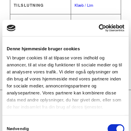
TILSLUTNING
Klæb / Lim
DIAMETER (MM) -
15 mm
,
20 mm
,
25 mm
,
KUGLEHANER/FITTINGS
32 mm
,
40 mm
,
50 mm
,
65 mm
,
80 mm
,
100 mm
Denne hjemmeside bruger cookies
MATERIALE -
PVC
Vi bruger cookies til at tilpasse vores indhold og
KUGLEHANE
annoncer, til at vise dig funktioner til sociale medier og til
at analysere vores trafik. Vi deler også oplysninger om
BETJENING
T-håndtag
din brug af vores hjemmeside med vores partnere inden
for sociale medier, annonceringspartnere og
analysepartnere. Vores partnere kan kombinere disse
data med andre oplysninger, du har givet dem, eller som
Relaterede varer
de har indsamlet fra din brug af deres tjenester.
Samtykkevalg
Kuglehane 1-delt PVC / EPDM Gevind
Nødvendig