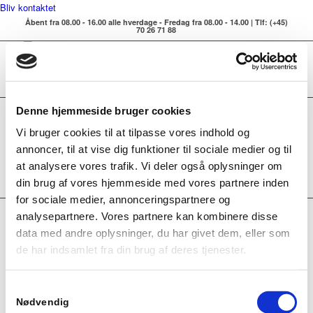
Bliv kontaktet
Åbent fra 08.00 - 16.00 alle hverdage - Fredag fra 08.00 - 14.00 | Tlf: (+45)
70 26 71 88
Denne hjemmeside bruger cookies
Vi bruger cookies til at tilpasse vores indhold og
annoncer, til at vise dig funktioner til sociale medier og til
at analysere vores trafik. Vi deler også oplysninger om
din brug af vores hjemmeside med vores partnere inden
for sociale medier, annonceringspartnere og
analysepartnere. Vores partnere kan kombinere disse
data med andre oplysninger, du har givet dem, eller som
INTERESTING LINKS
de har indsamlet fra din brug af deres tjenester.
Here are some interesting links for you! Enjoy your stay :)
Samtykkevalg
Nødvendig