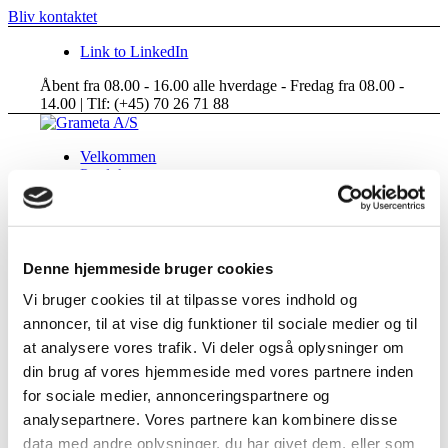
Bliv kontaktet
Link to LinkedIn
Åbent fra 08.00 - 16.00 alle hverdage - Fredag fra 08.00 -
14.00 | Tlf: (+45) 70 26 71 88
Velkommen
Produkter
Dyson
Airblades / Håndtørrer
Ventilatorer & Varmeblæsere
Aftræk
Røgrør
Denne hjemmeside bruger cookies
Stålskorsten
Vi bruger cookies til at tilpasse vores indhold og
Generator aftræk
Kuglehaner & Ventiler
annoncer, til at vise dig funktioner til sociale medier og til
Messing / Rustfrie Kuglehaner
at analysere vores trafik. Vi deler også oplysninger om
Plastik Kuglehaner
din brug af vores hjemmeside med vores partnere inden
Fittings
Teknisk Info
for sociale medier, annonceringspartnere og
Om Grameta
analysepartnere. Vores partnere kan kombinere disse
Medarbejdere
data med andre oplysninger, du har givet dem, eller som
Om Grameta A/S