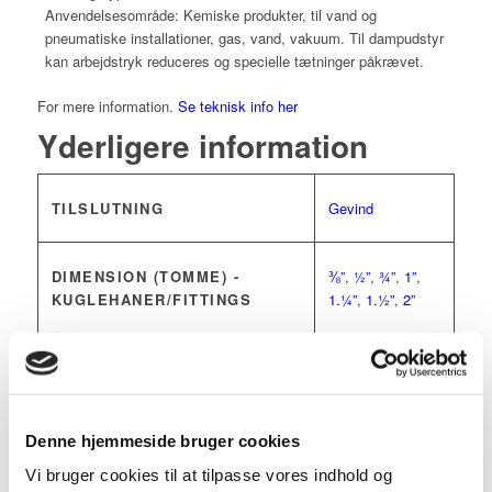
Anvendelsesområde: Kemiske produkter, til vand og
pneumatiske installationer, gas, vand, vakuum. Til dampudstyr
kan arbejdstryk reduceres og specielle tætninger påkrævet.
For mere information.
Se teknisk info her
Yderligere information
TILSLUTNING
Gevind
DIMENSION (TOMME) -
⅜”
,
½”
,
¾”
,
1”
,
KUGLEHANER/FITTINGS
1.¼”
,
1.½”
,
2”
MATERIALE - KUGLEHANE
Rustfri, AISI316
BETJENING
Alm. lige håndtag
Denne hjemmeside bruger cookies
Vi bruger cookies til at tilpasse vores indhold og