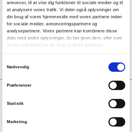
annoncer, til at vise dig funktioner til sociale medier og til
MEDIE TEMPERATUR ° C
150
at analysere vores trafik. Vi deler også oplysninger om
din brug af vores hjemmeside med vores partnere inden
TRYK, BAR
100
for sociale medier, annonceringspartnere og
analysepartnere. Vores partnere kan kombinere disse
data med andre oplysninger, du har givet dem, eller som
TOTAL LÆNGDE (MM)
105
,
125
,
55
,
65
,
de har indsamlet fra din brug af deres tjenester.
70
,
85
,
95
Samtykkevalg
PRODUKTTYPE
Sun WP
Nødvendig
Præferencer
Relaterede varer
Statistik
Mercury TEA muf/muf m. alm. hdt.
Marketing
Mercury TEA kuglehanen med muf/muf tilslutning og almindelig
håndtag er produceret i Italien og er en kraftig kuglehane i