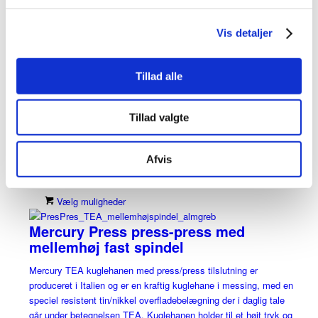
messing, med en speciel resistent tin/nikkel overfladebelægning
der i daglig tale går under betegnelsen TEA. Kuglehanen holder
Vis detaljer
til et højt tryk og høje temperaturer, og......
Vælg muligheder
Tillad alle
Mercury TEA muf/nip m/alm. hdt
Tillad valgte
Mercury kuglehanen med muf/nip tilslutning og almindelig
håndtag, er produceret i Italien og er en kraftig kuglehane i
messing, med en speciel resistent tin/nikkel overfladebelægning
Afvis
der i daglig tale går under betegnelsen TEA. Kuglehanen holder
til et højt tryk og høje temperaturer, og kan......
Vælg muligheder
Mercury Press press-press med
mellemhøj fast spindel
Mercury TEA kuglehanen med press/press tilslutning er
produceret i Italien og er en kraftig kuglehane i messing, med en
speciel resistent tin/nikkel overfladebelægning der i daglig tale
går under betegnelsen TEA. Kuglehanen holder til et højt tryk og