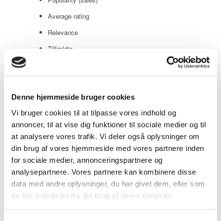
Average rating
Relevance
Tilfældig
Product ID
Vis
20 produkter pr. side
Denne hjemmeside bruger cookies
20 produkter pr. side
Vi bruger cookies til at tilpasse vores indhold og
40 produkter pr. side
annoncer, til at vise dig funktioner til sociale medier og til
at analysere vores trafik. Vi deler også oplysninger om
60 produkter pr. side
din brug af vores hjemmeside med vores partnere inden
for sociale medier, annonceringspartnere og
analysepartnere. Vores partnere kan kombinere disse
Moon 3W Carbon Steel T-model
data med andre oplysninger, du har givet dem, eller som
Moon 3W Carbon Steel T-model med flange tilslutning er
de har indsamlet fra din brug af deres tjenester.
produceret i Italien og udført i kulstofstål. Kugleventilen Moon
3W er kendetegnet ved at være en ekstremt hårdfør ventil i et