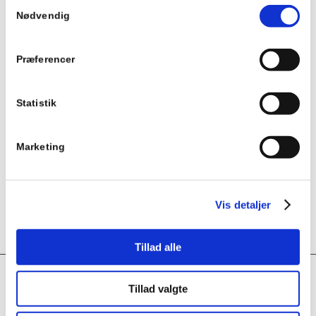
Samtykkevalg
kompakt design. Kuglehanen holder til temperaturer helt op til
Nødvendig
180 grader, og et tryk......
Vælg muligheder
Præferencer
Moon 3W Carbon Steel L-model
Moon 3W Carbon Steel L-model med flange tilslutning er
Statistik
produceret i Italien og udført i kulstofstål. Kugleventilen Moon
3W er kendetegnet ved at være en ekstremt hårdfør ventil i et
kompakt design. Kuglehanen holder til temperaturer helt op til
Marketing
180 grader, og et tryk......
Vælg muligheder
Vis detaljer
Tillad alle
Tillad valgte
INTERESTING LINKS
Here are some interesting links for you! Enjoy your stay :)