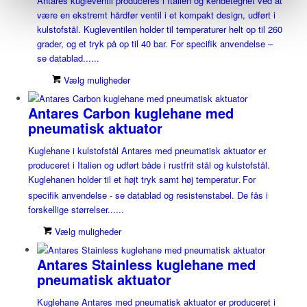
Antares kugleventil produceres i Italien og kendetegnet ved at
være en ekstremt hårdfør ventil i et kompakt design, udført i
kulstofstål. Kugleventilen holder til temperaturer helt op til 260
grader, og et tryk på op til 40 bar. For specifik anvendelse –
se datablad......
Vælg muligheder
Antares Carbon kuglehane med
pneumatisk aktuator
Kuglehane i kulstofstål Antares med pneumatisk aktuator er
produceret i Italien og udført både i rustfrit stål og kulstofstål.
Kuglehanen holder til et højt tryk samt høj temperatur
For
.
specifik anvendelse - se datablad og resistenstabel. De fås i
forskellige størrelser......
Vælg muligheder
Antares Stainless kuglehane med
pneumatisk aktuator
Kuglehane Antares med pneumatisk aktuator er produceret i