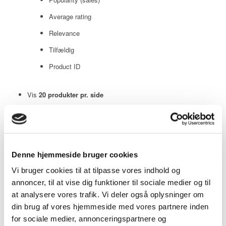
Average rating
Relevance
Tilfældig
Product ID
Vis
20 produkter pr. side
20 produkter pr. side
40 produkter pr. side
60 produkter pr. side
Denne hjemmeside bruger cookies
Vi bruger cookies til at tilpasse vores indhold og
Mercury Press press-press
annoncer, til at vise dig funktioner til sociale medier og til
at analysere vores trafik. Vi deler også oplysninger om
Mercury TEA kuglehanen med press/press tilslutning er
din brug af vores hjemmeside med vores partnere inden
produceret i Italien og er en kraftig kuglehane i messing, med en
speciel resistent tin/nikkel overfladebelægning der i daglig tale
for sociale medier, annonceringspartnere og