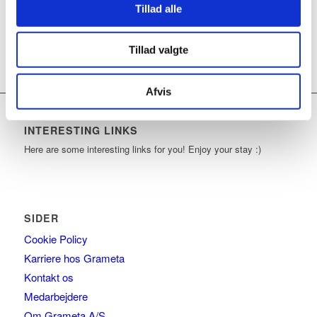
Tillad alle
Vælg muligheder
Tillad valgte
Afvis
INTERESTING LINKS
Here are some interesting links for you! Enjoy your stay :)
SIDER
Cookie Policy
Karriere hos Grameta
Kontakt os
Medarbejdere
Om Grameta A/S