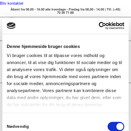
Bliv kontaktet
Åbent fra 08.00 - 16.00 alle hverdage - Fredag fra 08.00 - 14.00 | Tlf: (+45)
70 26 71 88
Denne hjemmeside bruger cookies
Vi bruger cookies til at tilpasse vores indhold og
annoncer, til at vise dig funktioner til sociale medier og til
at analysere vores trafik. Vi deler også oplysninger om
din brug af vores hjemmeside med vores partnere inden
for sociale medier, annonceringspartnere og
analysepartnere. Vores partnere kan kombinere disse
data med andre oplysninger, du har givet dem, eller som
INTERESTING LINKS
de har indsamlet fra din brug af deres tjenester.
Here are some interesting links for you! Enjoy your stay :)
Samtykkevalg
Nødvendig