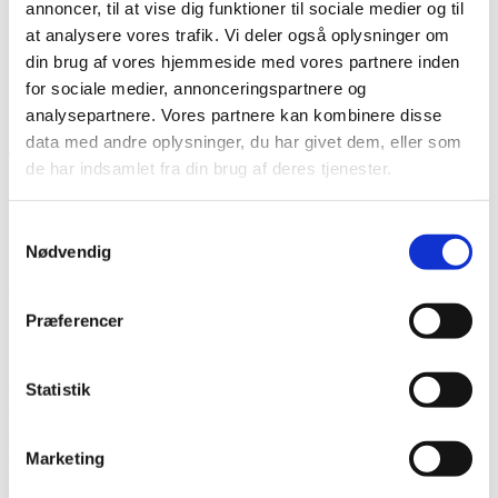
annoncer, til at vise dig funktioner til sociale medier og til
at analysere vores trafik. Vi deler også oplysninger om
din brug af vores hjemmeside med vores partnere inden
for sociale medier, annonceringspartnere og
analysepartnere. Vores partnere kan kombinere disse
data med andre oplysninger, du har givet dem, eller som
de har indsamlet fra din brug af deres tjenester.
8
Samtykkevalg
Nødvendig
Share this entry
Præferencer
Share on WhatsApp
Del på LinkedIn
Statistik
Velkommen
https://www.grameta.dk/wp-
content/uploads/2026/02/Logo_Grameta_NY_orange-
e1771332778497-300x72.png
0
0
Grameta
https://www.grameta.dk/wp-
Marketing
content/uploads/2026/02/Logo_Grameta_NY_orange-
e1771332778497-300x72.png
Grameta
2022-03-11 15:06:25
2022-