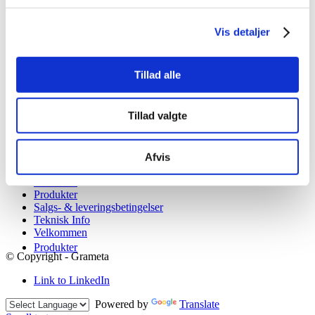
03-11 15:06:25
8
Vis detaljer
Interesting links
Here are some interesting links for you! Enjoy your stay :)
Tillad alle
Sider
Tillad valgte
Cookie Policy
Karriere hos Grameta
Kontakt os
Medarbejdere
Afvis
Om Grameta A/S
Produkter
Produkter
Salgs- & leveringsbetingelser
Teknisk Info
Velkommen
Produkter
© Copyright - Grameta
Link to LinkedIn
Powered by
Translate