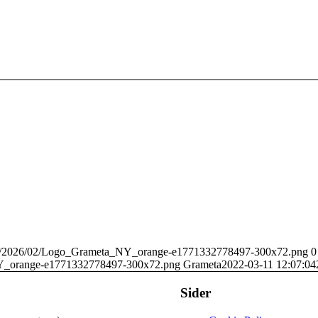
ads/2026/02/Logo_Grameta_NY_orange-e1771332778497-300x72.png
0
NY_orange-e1771332778497-300x72.png
Grameta
2022-03-11 12:07:04
Sider