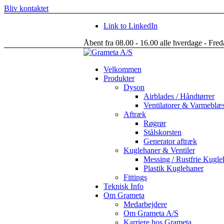
Bliv kontaktet
Link to LinkedIn
Åbent fra 08.00 - 16.00 alle hverdage - Fred
Velkommen
Produkter
Dyson
Airblades / Håndtørrer
Ventilatorer & Varmeblæ
Aftræk
Røgrør
Stålskorsten
Generator aftræk
Kuglehaner & Ventiler
Messing / Rustfrie Kugle
Plastik Kuglehaner
Fittings
Teknisk Info
Om Grameta
Medarbejdere
Om Grameta A/S
Karriere hos Grameta