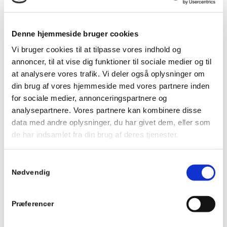
Dato
Popularity (sales)
Denne hjemmeside bruger cookies
Average rating
Vi bruger cookies til at tilpasse vores indhold og
Relevance
annoncer, til at vise dig funktioner til sociale medier og til
Tilfældig
at analysere vores trafik. Vi deler også oplysninger om
Product ID
din brug af vores hjemmeside med vores partnere inden
for sociale medier, annonceringspartnere og
analysepartnere. Vores partnere kan kombinere disse
Vis
20 produkter pr. side
data med andre oplysninger, du har givet dem, eller som
20 produkter pr. side
de har indsamlet fra din brug af deres tjenester.
40 produkter pr. side
60 produkter pr. side
Samtykkevalg
Nødvendig
TOF Push, PE / PE / muffe
Præferencer
TOF Push fitting til vandinstallation - Til PE rør / Gevind.