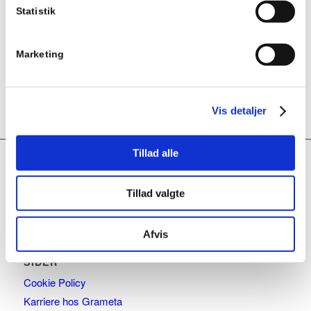
Kvalitets fitting i messing, der holder et højt tryk og
Statistik
træk/udbøjning. TOF Push er hurtig at montere, da man blot
indstikker plastrøret i fittingen og spænder omløberen. En 3-trins
montering. TOF Push, PE / PE /......
Marketing
Vælg muligheder
Vis detaljer
Tillad alle
INTERESTING LINKS
Tillad valgte
Here are some interesting links for you! Enjoy your stay :)
Afvis
SIDER
Cookie Policy
Karriere hos Grameta