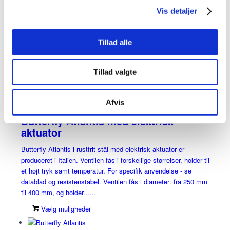
Butterfly Atlantis med pneumatisk
Vis detaljer
aktuator
Butterfly Atlantis med pneumatisk aktuator er produceret i
Tillad alle
Italien i støbejern samt pladen i rustfri. For specifik
anvendelse - se datablad og resistenstabel. Ventilen fås i en
dimension fra 40 mm til 300 mm, og holder til tryk op til 16 bar
Tillad valgte
samt temperaturer......
Vælg muligheder
Afvis
Butterfly Atlantis med elektrisk
aktuator
Butterfly Atlantis i rustfrit stål med elektrisk aktuator er
produceret i Italien. Ventilen fås i forskellige størrelser, holder til
et højt tryk samt temperatur. For specifik anvendelse - se
datablad og resistenstabel. Ventilen fås i diameter: fra 250 mm
til 400 mm, og holder......
Vælg muligheder