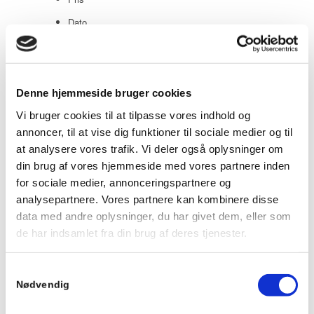
Dato
Popularity (sales)
Average rating
Relevance
Denne hjemmeside bruger cookies
Tilfældig
Vi bruger cookies til at tilpasse vores indhold og
annoncer, til at vise dig funktioner til sociale medier og til
Product ID
at analysere vores trafik. Vi deler også oplysninger om
din brug af vores hjemmeside med vores partnere inden
Vis
20 produkter pr. side
for sociale medier, annonceringspartnere og
20 produkter pr. side
analysepartnere. Vores partnere kan kombinere disse
data med andre oplysninger, du har givet dem, eller som
40 produkter pr. side
de har indsamlet fra din brug af deres tjenester.
60 produkter pr. side
Samtykkevalg
Nødvendig
Butterfly Atlantis med elektrisk
aktuator