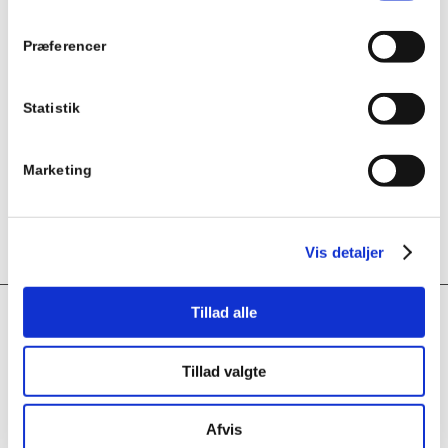
Præferencer
Statistik
Marketing
Vis detaljer
Tillad alle
INTERESTING LINKS
Here are some interesting links for you! Enjoy your stay :)
Tillad valgte
Afvis