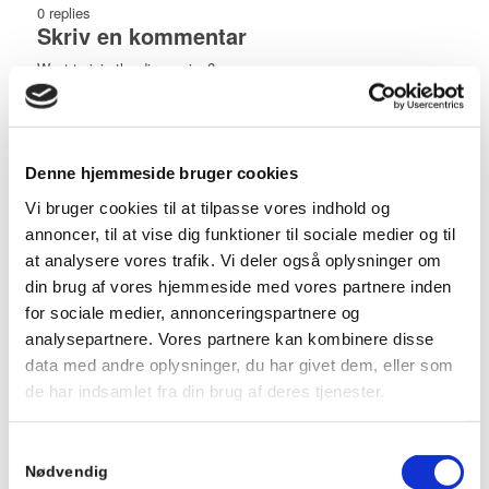
0
replies
Skriv en kommentar
Want to join the discussion?
Feel free to contribute!
Skriv et svar
Din e-mailadresse vil ikke blive publiceret.
Krævede felter er
markeret med
*
Denne hjemmeside bruger cookies
Vi bruger cookies til at tilpasse vores indhold og
Navn
annoncer, til at vise dig funktioner til sociale medier og til
at analysere vores trafik. Vi deler også oplysninger om
din brug af vores hjemmeside med vores partnere inden
E-mail
for sociale medier, annonceringspartnere og
analysepartnere. Vores partnere kan kombinere disse
data med andre oplysninger, du har givet dem, eller som
Websted
de har indsamlet fra din brug af deres tjenester.
Samtykkevalg
*
Kommentar
Nødvendig