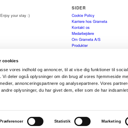
SIDER
 Enjoy your stay :)
Cookie Policy
Karriere hos Grameta
Kontakt os
Medarbejdere
Om Grameta A/S
Produkter
Produkter
Salgs- & leveringsbetingelser
 cookies
Teknisk Info
Velkommen
passe vores indhold og annoncer, til at vise dig funktioner til soci
fik. Vi deler også oplysninger om din brug af vores hjemmeside m
 medier, annonceringspartnere og analysepartnere. Vores partne
ndre oplysninger, du har givet dem, eller som de har indsamlet 
Præferencer
Statistik
Marketing