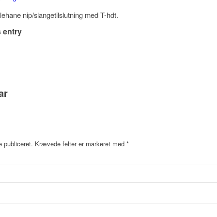
glehane nip/slangetilslutning med T-hdt.
 entry
ar
e publiceret.
Krævede felter er markeret med
*