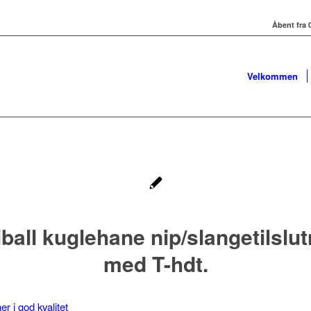
Åbent fra 0
Velkommen
ball kuglehane nip/slangetilslu
med T-hdt.