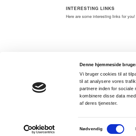
INTERESTING LINKS
Here are some interesting links for you!
Denne hjemmeside bruger
Vi bruger cookies til at til
til at analysere vores tra
partnere inden for sociale
kombinere disse data med a
© Copyright - Grameta
af deres tjenester.
Samtykkevalg
Nødvendig
Powered by
Translate