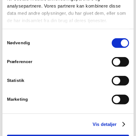
analysepartnere. Vores partnere kan kombinere disse
data med andre oplysninger, du har givet dem, eller som
de har indsamlet fra din brug af deres tjenester.
0
replies
Skriv en kommentar
Samtykkevalg
Want to join the discussion?
Nødvendig
Feel free to contribute!
Skriv et svar
Præferencer
Din e-mailadresse vil ikke blive publiceret.
Krævede felter er
markeret med
*
Navn
Statistik
Marketing
E-mail
Vis detaljer
Websted