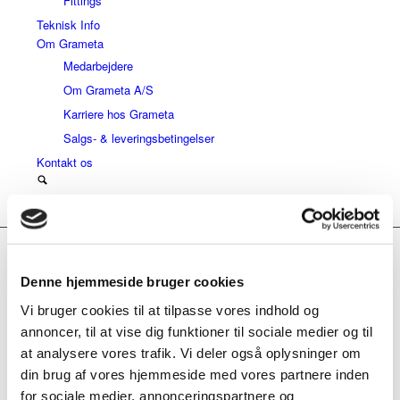
Fittings
Teknisk Info
Om Grameta
Medarbejdere
Om Grameta A/S
Karriere hos Grameta
Salgs- & leveringsbetingelser
Kontakt os
Menu
Alba muf/nip med alm.
Denne hjemmeside bruger cookies
hdt.
Vi bruger cookies til at tilpasse vores indhold og
annoncer, til at vise dig funktioner til sociale medier og til
at analysere vores trafik. Vi deler også oplysninger om
Alba muf/nip med alm. hdt.
din brug af vores hjemmeside med vores partnere inden
Share this entry
for sociale medier, annonceringspartnere og