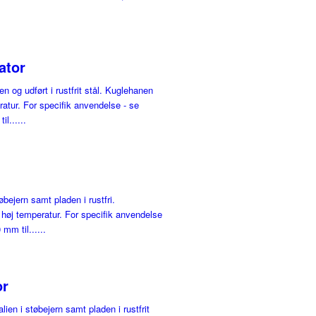
ator
 og udført i rustfrit stål. Kuglehanen
eratur. For specifik anvendelse - se
l......
øbejern samt pladen i rustfri.
g høj temperatur. For specifik anvendelse
mm til......
or
alien i støbejern samt pladen i rustfrit