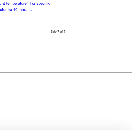
 samt temperaturer. For specifik
eter fra 40 mm......
Side 7 af 7