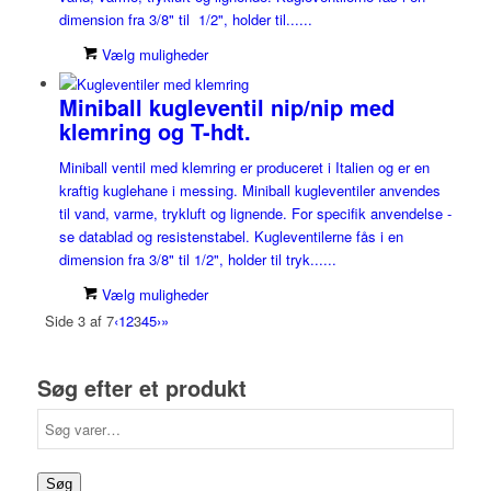
dimension fra 3/8" til 1/2", holder til......
Vælg muligheder
Miniball kugleventil nip/nip med
klemring og T-hdt.
Miniball ventil med klemring er produceret i Italien og er en
kraftig kuglehane i messing. Miniball kugleventiler anvendes
til vand, varme, trykluft og lignende. For specifik anvendelse -
se datablad og resistenstabel. Kugleventilerne fås i en
dimension fra 3/8" til 1/2", holder til tryk......
Vælg muligheder
Side 3 af 7
‹
1
2
3
4
5
›
»
Søg efter et produkt
Søg
efter:
Søg