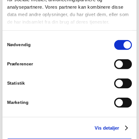
en kraftig kugleventil i messing. Aster kugleventiler bruges til
analysepartnere. Vores partnere kan kombinere disse
opvarmning, afkøling og i hydraulik. Kugleventilen fås i
dimensioner fra 1" til 4", holder til tryk op til 40 bar samt
data med andre oplysninger, du har givet dem, eller som
temperatur -15 °C......
de har indsamlet fra din brug af deres tjenester.
Vælg muligheder
Samtykkevalg
Aster ACS nip/nip med aftap og
Nødvendig
alm.hdt.
Kuglehane Aster ACS er produceret i Italien og er en kraftig
Præferencer
kuglehane i messing. Aster ACS kugleventil bruges for
distribution af vand til opvarmning, afkøling og i hydraulik.
Kuglehanen fås i forskellige dimensioner, holder til et højt tryk
Statistik
og høj temperatur. For specifik anvendelse......
Vælg muligheder
Marketing
3-vejs kuglehane Tristar muf/muf/muf
“T”
Vis detaljer
3-vejs kuglehane Tristar med muf/muf/muf tilslutning er
produceret i Italien og udført i syrefast rustfrit stål. For specifik