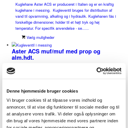
Kuglehane Aster ACS er produceret i Italien og er en kraftig
kuglehane i messing. Kugleventil bruges for distribution af
vand til opvarmning, afkøling og i hydraulik. Kuglehanen fås i
forskellige dimensioner, holder til et højt tryk og høj
temperatur. For specifik anvendelse - se......
Vælg muligheder
Aster ACS muf/muf med prop og
alm.hdt.
Kugleventil Aster ACS er produceret i Italien og er en kraftig
kugleventil i messing. Aster ACS kugleventiler bruges til
opvarmning, afkøling og i hydraulik. Kugleventilen fås i en
dimension fra 1/2" til 2”, holder til tryk op til 40 bar samt
temperaturer fra -15......
Denne hjemmeside bruger cookies
Vælg muligheder
Vi bruger cookies til at tilpasse vores indhold og
annoncer, til at vise dig funktioner til sociale medier og til
Aster muf/muf med alm.hdt.
at analysere vores trafik. Vi deler også oplysninger om
din brug af vores hjemmeside med vores partnere inden
Aster Kugleventil i messing. Aster er produceret i Italien og er
for sociale medier, annonceringspartnere og