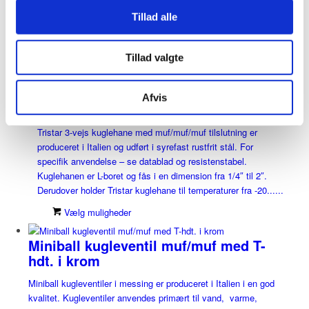
anvendelse - se datablad og resistenstabel. Kuglehanen er T-
Tillad alle
boret og fås i en dimension fra 1/4" til 2". Derudover holder
Tristar kuglehane til temperaturer fra -20......
Tillad valgte
Vælg muligheder
3-vejs kuglehane Tristar muf/muf/muf
Afvis
“L”
Tristar 3-vejs kuglehane med muf/muf/muf tilslutning er
produceret i Italien og udført i syrefast rustfrit stål. For
specifik anvendelse – se datablad og resistenstabel.
Kuglehanen er L-boret og fås i en dimension fra 1/4″ til 2″.
Derudover holder Tristar kuglehane til temperaturer fra -20......
Vælg muligheder
Miniball kugleventil muf/muf med T-
hdt. i krom
Miniball kugleventiler i messing er produceret i Italien i en god
kvalitet. Kugleventiler anvendes primært til vand, varme,